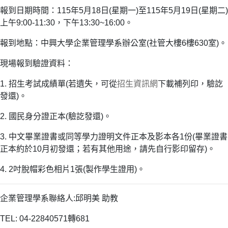
報到日期時間：115年5月18日(星期一)至115年5月19日(星期二)
上午9:00-11:30，下午13:30~16:00。
報到地點：中興大學企業管理學系辦公室(社管大樓6樓630室)。
現場報到驗證資料：
1. 招生考試成績單(若遺失，可從
招生資訊網
下載補列印，驗訖
發還)。
2. 國民身分證正本(驗訖發還)。
3. 中文畢業證書或同等學力證明文件正本及影本各1份(畢業證書
正本約於10月初發還；若有其他用途，請先自行影印留存)。
4. 2吋脫帽彩色相片1張(製作學生證用)。
企業管理學系聯絡人:邱明美 助教
TEL: 04-22840571轉681