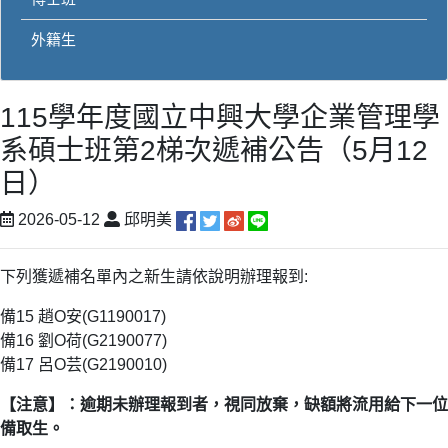
外籍生
115學年度國立中興大學企業管理學
系碩士班第2梯次遞補公告（5月12
日）
2026-05-12
邱明美
下列獲遞補名單內之新生請依說明辦理報到:
備15 趙O安(G1190017)
備16 劉O荷(G2190077)
備17 呂O芸(G2190010)
【注意】：逾期未辦理報到者，視同放棄，缺額將流用給下一位
備取生。