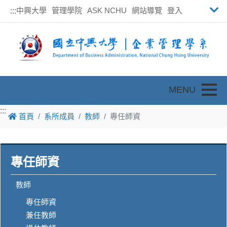
中興大學
管理學院
ASK NCHU
網站導覽
登入
:::
Toggle
:::
首頁
系所成員
教師
專任師資
專任師資
教師
專任師資
兼任教師