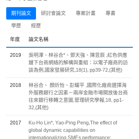
期刊論文
研討會論文
專案計畫
專書
學歷
經歷
年度
論文名稱
2019
吳明澤、林谷合*、鄧天強、陳昱辰 ,紅色供應
鏈下台商網絡的解構與重組：以電子廠商的訪
談為例,國家發展研究,18(1), pp39-72,(其他)
2018
林谷合、 顏炘怡、彭耀平 ,國際化廠商選擇海
外服務銀行之因素－兩岸金融市場開放後台商
往來銀行移轉之意圖,管理研究學報,18, pp1-
32,(其他)
2017
Ku-Ho Lin*, Yao-Ping Peng,The effect of
global dynamic capabilities on
internationalizing SMEs performance: