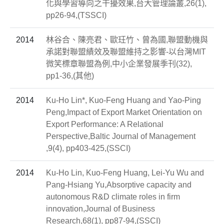
化與學習導向之干擾效果,台大管理論叢,26(1),
pp26-94,(TSSCI)
2014
林谷合、陳亮君、歐玨竹、曾為國,聯盟動機與
承諾對聯盟績效及聯盟維持之影響-以台灣MIT
微笑標章聯盟為例,中小企業發展季刊(32),
pp1-36,(其他)
2014
Ku-Ho Lin*, Kuo-Feng Huang and Yao-Ping
Peng,Impact of Export Market Orientation on
Export Performance: A Relational
Perspective,Baltic Journal of Management
,9(4), pp403-425,(SSCI)
2014
Ku-Ho Lin, Kuo-Feng Huang, Lei-Yu Wu and
Pang-Hsiang Yu,Absorptive capacity and
autonomous R&D climate roles in firm
innovation,Journal of Business
Research,68(1), pp87-94,(SSCI)