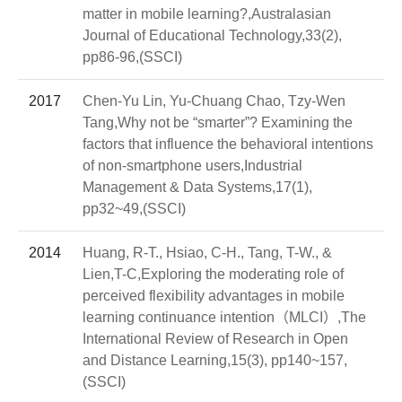
matter in mobile learning?,Australasian
Journal of Educational Technology,33(2),
pp86-96,(SSCI)
2017
Chen-Yu Lin, Yu-Chuang Chao, Tzy-Wen
Tang,Why not be “smarter”? Examining the
factors that influence the behavioral intentions
of non-smartphone users,Industrial
Management & Data Systems,17(1),
pp32~49,(SSCI)
2014
Huang, R-T., Hsiao, C-H., Tang, T-W., &
Lien,T-C,Exploring the moderating role of
perceived flexibility advantages in mobile
learning continuance intention（MLCI）,The
International Review of Research in Open
and Distance Learning,15(3), pp140~157,
(SSCI)