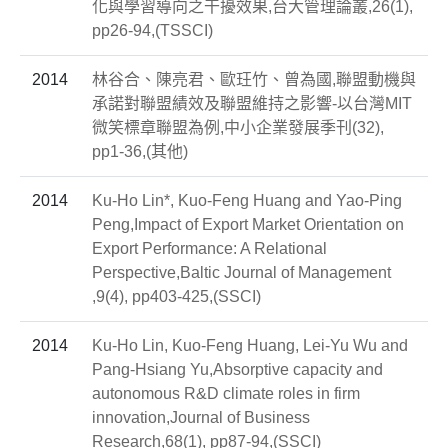
化與學習導向之干擾效果,台大管理論叢,26(1),
pp26-94,(TSSCI)
2014
林谷合、陳亮君、歐玨竹、曾為國,聯盟動機與
承諾對聯盟績效及聯盟維持之影響-以台灣MIT
微笑標章聯盟為例,中小企業發展季刊(32),
pp1-36,(其他)
2014
Ku-Ho Lin*, Kuo-Feng Huang and Yao-Ping
Peng,Impact of Export Market Orientation on
Export Performance: A Relational
Perspective,Baltic Journal of Management
,9(4), pp403-425,(SSCI)
2014
Ku-Ho Lin, Kuo-Feng Huang, Lei-Yu Wu and
Pang-Hsiang Yu,Absorptive capacity and
autonomous R&D climate roles in firm
innovation,Journal of Business
Research,68(1), pp87-94,(SSCI)