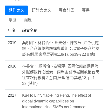
期刊論文
研討會論文
專案計畫
專書
學歷
經歷
年度
論文名稱
2019
吳明澤、林谷合*、鄧天強、陳昱辰 ,紅色供應
鏈下台商網絡的解構與重組：以電子廠商的訪
談為例,國家發展研究,18(1), pp39-72,(其他)
2018
林谷合、 顏炘怡、彭耀平 ,國際化廠商選擇海
外服務銀行之因素－兩岸金融市場開放後台商
往來銀行移轉之意圖,管理研究學報,18, pp1-
32,(其他)
2017
Ku-Ho Lin*, Yao-Ping Peng,The effect of
global dynamic capabilities on
internationalizing SMEs performance: