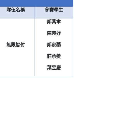
隊伍名稱
參賽學生
鄭喬聿
陳宛妤
無限智付
鄭家蓁
莊承菱
葉昱慶