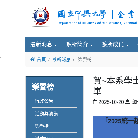
最新消息
系所簡介
系所成員
:::
首頁
最新消息
榮譽榜
賀~本系學
榮譽榜
軍
行政公告
2025-10-20
邱
活動與演講
「2025統
榮譽榜