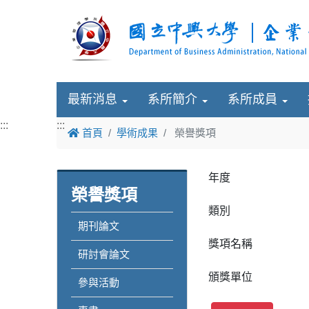
最新消息
系所簡介
系所成員
:::
:::
首頁
學術成果
榮譽獎項
年度
榮譽獎項
類別
期刊論文
獎項名稱
研討會論文
頒獎單位
參與活動