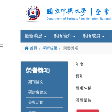
最新消息
系所簡介
系所成員
:::
:::
首頁
學術成果
榮譽獎項
年度
榮譽獎項
類別
期刊論文
獎項名稱
研討會論文
頒獎單位
參與活動