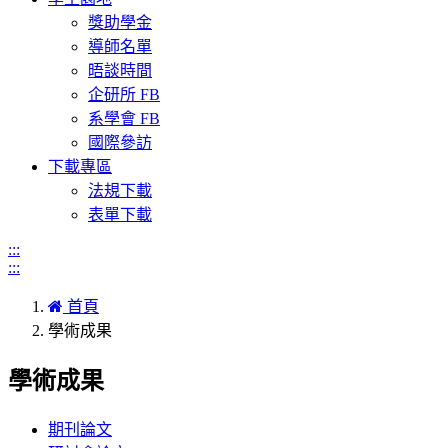
獎助學金
導師名單
晤談時間
企研所 FB
系學會 FB
國際參訪
下載專區
法規下載
表單下載
:::
:::
首頁
學術成果
學術成果
期刊論文