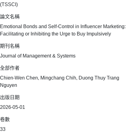
(TSSCI)
論文名稱
Emotional Bonds and Self-Control in Influencer Marketing:
Facilitating or Inhibiting the Urge to Buy Impulsively
期刊名稱
Journal of Management & Systems
全部作者
Chien-Wen Chen, Mingchang Chih, Duong Thuy Trang
Nguyen
出版日期
2026-05-01
卷數
33