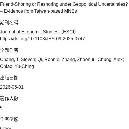
Friend-Shoring or Reshoring under Geopolitical Uncertainties?
– Evidence from Taiwan-based MNEs
期刊名稱
Journal of Economic Studies（ESCI）
https://doi.org/10.1108/JES-09-2025-0747
全部作者
Chang, T. Steven; Qi, Ronnie; Zhang, Zhaohui ; Chung, Alex;
Chiao, Yu-Ching
出版日期
2026-05-01
著作人數
5
作者型態
Other