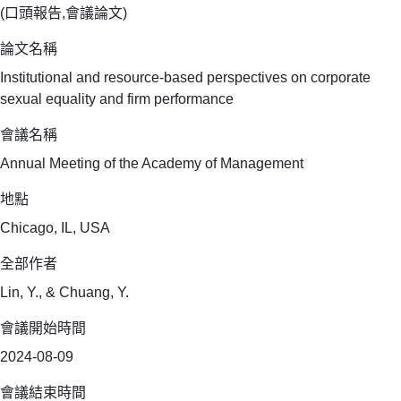
(口頭報告,會議論文)
論文名稱
Institutional and resource-based perspectives on corporate
sexual equality and firm performance
會議名稱
Annual Meeting of the Academy of Management
地點
Chicago, IL, USA
全部作者
Lin, Y., & Chuang, Y.
會議開始時間
2024-08-09
會議結束時間