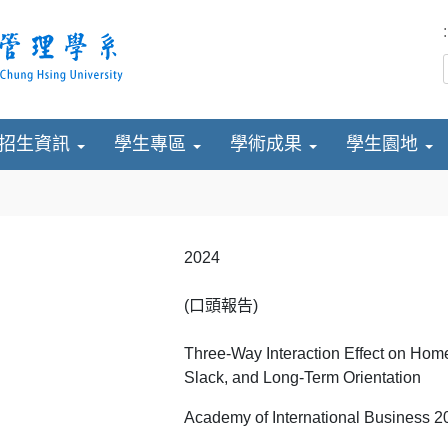
:
招生資訊
學生專區
學術成果
學生園地
2024
(口頭報告)
Three-Way Interaction Effect on Home
Slack, and Long-Term Orientation
Academy of International Business 