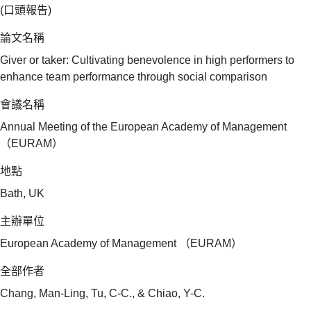
(口頭報告)
論文名稱
Giver or taker: Cultivating benevolence in high performers to
enhance team performance through social comparison
會議名稱
Annual Meeting of the European Academy of Management
（EURAM）
地點
Bath, UK
主辦單位
European Academy of Management （EURAM）
全部作者
Chang, Man-Ling, Tu, C-C., & Chiao, Y-C.