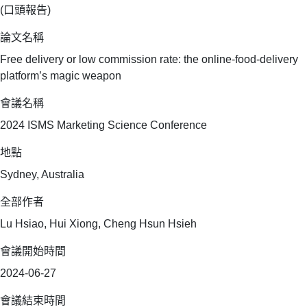
(口頭報告)
論文名稱
Free delivery or low commission rate: the online-food-delivery
platform’s magic weapon
會議名稱
2024 ISMS Marketing Science Conference
地點
Sydney, Australia
全部作者
Lu Hsiao, Hui Xiong, Cheng Hsun Hsieh
會議開始時間
2024-06-27
會議結束時間