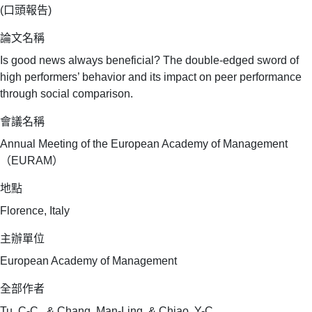
(口頭報告)
論文名稱
Is good news always beneficial? The double-edged sword of
high performers’ behavior and its impact on peer performance
through social comparison.
會議名稱
Annual Meeting of the European Academy of Management
（EURAM）
地點
Florence, Italy
主辦單位
European Academy of Management
全部作者
Tu, C-C., & Chang, Man-Ling, & Chiao, Y-C.