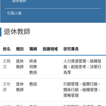
退休教師
行政人員
退休教師
姓名
類別
職稱
授課領域
研究專長
王精
退休
終身
人力資源管理、組織發
文
教師
特聘
展、創造思考、決策行
教授
為等
方世
退休
教授
行銷管理、服務行銷、
榮
教師
關係行銷、組織管理、
策略管理