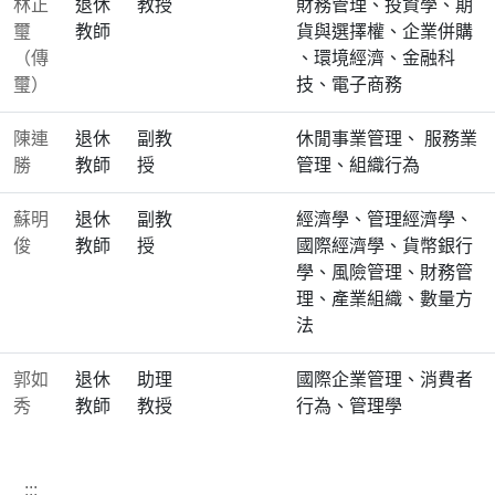
林正
退休
教授
財務管理、投資學、期
璽
教師
貨與選擇權、企業併購
（傳
、環境經濟、金融科
璽）
技、電子商務
陳連
退休
副教
休閒事業管理、 服務業
勝
教師
授
管理、組織行為
蘇明
退休
副教
經濟學、管理經濟學、
俊
教師
授
國際經濟學、貨幣銀行
學、風險管理、財務管
理、產業組織、數量方
法
郭如
退休
助理
國際企業管理、消費者
秀
教師
教授
行為、管理學
:::