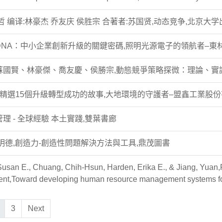
哲 编译:林豪杰 乔友庆 侯胜宗 合著者:苏国贤,动态竞争,北京大
DNA：中小企業創新升級的關鍵密碼,照明光源電子的領航者–東
蘇國賢、林豪傑、喬友慶、侯勝宗,動態競爭策略探微：理論、實
–精選15個升級轉型成功的故事,大地環境的守護者–盟鑫工業股
理 - 全球經驗 本土實踐,雙葉書廊
明德,創造力-創造性問題解決方法與工具,鼎茂圖書
Susan E., Chuang, Chih-Hsun, Harden, Erika E., & Jiang, Yuan
t,Toward developing human resource management systems for
3
Next