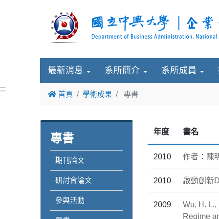
最新消息
系所簡介
系所成員
:::
首頁
學術成果
專書
年度
書名
專書
2010
作者：陳明
期刊論文
研討會論文
2010
啟動創新D
參與活動
2009
Wu, H. L.,
Regime an