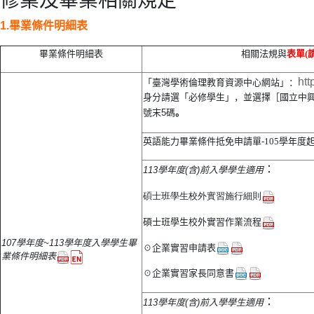
修業及畢業相關規定
1.
畢業條件明細表
畢業條件明細表
相關法規與
表單(
htt
「臺灣學術倫理教育資源中心網站」：
身分請選「必修學生」，並選擇［國立中
號末5碼
。
英語能力畢業條件抵免
申請單-105學年
：
113學年度(含)前入學學生適用
碩士班學生校外實習施行細則
碩士班學生校外實習作業流程
107學年度~113學年度入學學生畢
☉
企業實習申請表
業條件明細表
☉
企業實習家長同意書
：
113學年度(含)前入學學生適用